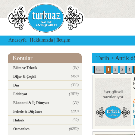
Anasayfa
|
Hakkımızda
|
İletişim
Konular
Tarih
>
Antik d
(62)
Bilim ve Teknik
Geri
1
2
3
4
(468)
Diğer & Çeşitli
(336)
Din
(1859)
Edebiyat
(28)
Ekonomi & İş Dünyası
(209)
Felsefe & Düşünce
(32)
Hukuk
(6260)
Osmanlıca