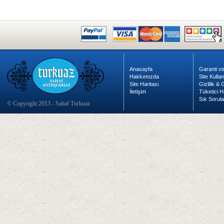
Anasayfa
Garanti ve
Hakkımızda
Site Kulla
Site Haritası
Gizlilik &
İletişim
Tüketici H
Sık Sorula
© Copyright 2013 - Sahaf Turkuaz