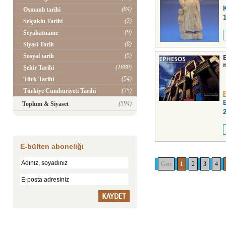
(84)
Osmanlı tarihi
(3)
Selçuklu Tarihi
(9)
Seyahatname
(8)
Siyasi Tarih
(5)
Sosyal tarih
(1880)
Şehir Tarihi
(54)
Türk Tarihi
(35)
Türkiye Cumhuriyeti Tarihi
(594)
Toplum & Siyaset
E-bülten aboneliği
Geri
1
2
3
4