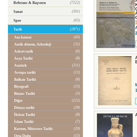
(7222)
Referans & Başvuru
(501)
Sanat
(65)
Spor
(2871)
Tarih
(43)
Anı hatırat
(32)
Antik dönem, Arkeoloji
(6)
Askeri tarih
(8)
Asya Tarihi
(311)
Atatürk
(12)
Avrupa tarihi
(8)
Balkan Tarihi
(15)
Biyografi
(3)
Bizans Tarihi
(222)
Diğer
(28)
Dünya tarihi
(8)
İktisat Tarihi
(7)
İslam Tarihi
(20)
Kurum, Müessese Tarihi
(13)
Orta Doğu