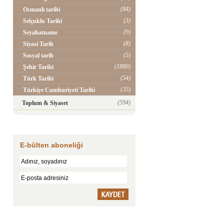
(84)
Osmanlı tarihi
(3)
Selçuklu Tarihi
(9)
Seyahatname
(8)
Siyasi Tarih
(5)
Sosyal tarih
(1880)
Şehir Tarihi
(54)
Türk Tarihi
(35)
Türkiye Cumhuriyeti Tarihi
(594)
Toplum & Siyaset
E-bülten aboneliği