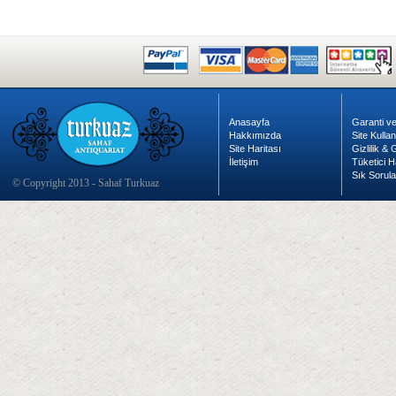
Anasayfa
Garanti ve
Hakkımızda
Site Kulla
Site Haritası
Gizlilik &
İletişim
Tüketici H
Sık Sorula
© Copyright 2013 - Sahaf Turkuaz