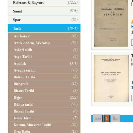
(7222)
Referans & Başvuru
İ
(501)
Sanat
(65)
Spor
(2871)
Tarih
(43)
Anı hatırat
(32)
Antik dönem, Arkeoloji
(6)
Askeri tarih
(8)
Asya Tarihi
(311)
Atatürk
(12)
Avrupa tarihi
(8)
Balkan Tarihi
(15)
Biyografi
(3)
Bizans Tarihi
(222)
Diğer
(28)
Dünya tarihi
(8)
İktisat Tarihi
(7)
İslam Tarihi
Geri
1
İleri
(20)
Kurum, Müessese Tarihi
(13)
Orta Doğu