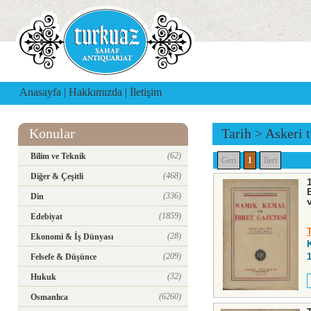
Anasayfa
|
Hakkımızda
|
İletişim
Konular
Tarih
>
Askeri t
(62)
Bilim ve Teknik
Geri
1
İleri
(468)
Diğer & Çeşitli
(336)
Din
(1859)
Edebiyat
(28)
Ekonomi & İş Dünyası
(209)
Felsefe & Düşünce
(32)
Hukuk
(6260)
Osmanlıca