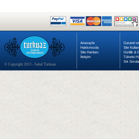
Anasayfa
Garanti ve
Hakkımızda
Site Kulla
Site Haritası
Gizlilik &
İletişim
Tüketici H
Sık Sorula
© Copyright 2013 - Sahaf Turkuaz