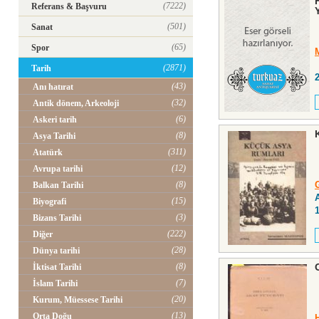
(7222)
Referans & Başvuru
(501)
Sanat
(65)
Spor
(2871)
Tarih
(43)
Anı hatırat
(32)
Antik dönem, Arkeoloji
(6)
Askeri tarih
(8)
Asya Tarihi
(311)
Atatürk
(12)
Avrupa tarihi
(8)
Balkan Tarihi
(15)
Biyografi
(3)
Bizans Tarihi
(222)
Diğer
(28)
Dünya tarihi
(8)
İktisat Tarihi
(7)
İslam Tarihi
(20)
Kurum, Müessese Tarihi
(13)
Orta Doğu