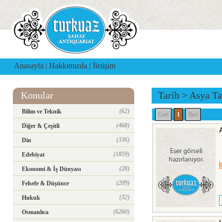
Anasayfa
|
Hakkımızda
|
İletişim
Konular
Tarih
>
Asya Ta
(62)
Bilim ve Teknik
Geri
1
İleri
(468)
Diğer & Çeşitli
(336)
Din
(1859)
Edebiyat
(28)
Ekonomi & İş Dünyası
(209)
Felsefe & Düşünce
(32)
Hukuk
(6260)
Osmanlıca