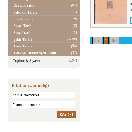
(84)
Osmanlı tarihi
(3)
Selçuklu Tarihi
(9)
Seyahatname
(8)
Siyasi Tarih
(5)
Sosyal tarih
(1880)
Şehir Tarihi
Geri
1
İleri
(54)
Türk Tarihi
(35)
Türkiye Cumhuriyeti Tarihi
(594)
Toplum & Siyaset
E-bülten aboneliği