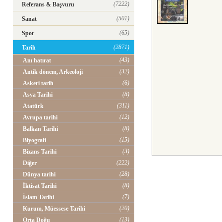
(7222)
Referans & Başvuru
(501)
Sanat
(65)
Spor
(2871)
Tarih
(43)
Anı hatırat
(32)
Antik dönem, Arkeoloji
(6)
Askeri tarih
(8)
Asya Tarihi
(311)
Atatürk
(12)
Avrupa tarihi
(8)
Balkan Tarihi
(15)
Biyografi
(3)
Bizans Tarihi
(222)
Diğer
(28)
Dünya tarihi
(8)
İktisat Tarihi
(7)
İslam Tarihi
(20)
Kurum, Müessese Tarihi
(13)
Orta Doğu