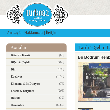
Anasayfa
|
Hakkımızda
|
İletişim
Konular
Tarih
>
Şehir Ta
(62)
Bilim ve Teknik
Bir Bodrum Rehbe
(468)
Diğer & Çeşitli
(336)
Din
(1859)
Edebiyat
(28)
Ekonomi & İş Dünyası
(209)
Felsefe & Düşünce
(32)
Hukuk
(6260)
Osmanlıca