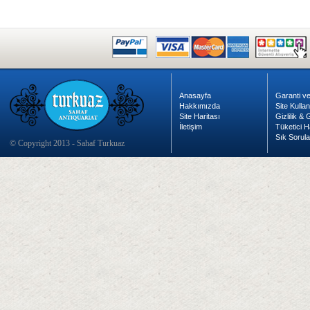
Anasayfa
Garanti ve
Hakkımızda
Site Kulla
Site Haritası
Gizlilik &
İletişim
Tüketici H
Sık Sorula
© Copyright 2013 - Sahaf Turkuaz