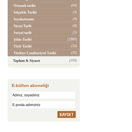
(84)
Osmanlı tarihi
(3)
Selçuklu Tarihi
(9)
Seyahatname
(8)
Siyasi Tarih
(5)
Sosyal tarih
(1880)
Şehir Tarihi
(54)
Türk Tarihi
(35)
Türkiye Cumhuriyeti Tarihi
(594)
Toplum & Siyaset
E-bülten aboneliği