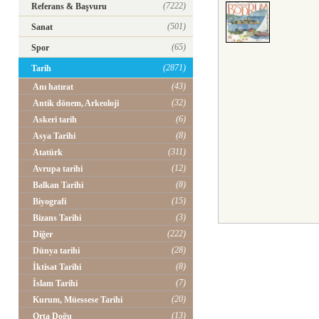
(7222)
Referans & Başvuru
(501)
Sanat
(65)
Spor
(2871)
Tarih
(43)
Anı hatırat
(32)
Antik dönem, Arkeoloji
(6)
Askeri tarih
(8)
Asya Tarihi
(311)
Atatürk
(12)
Avrupa tarihi
(8)
Balkan Tarihi
(15)
Biyografi
(3)
Bizans Tarihi
(222)
Diğer
(28)
Dünya tarihi
(8)
İktisat Tarihi
(7)
İslam Tarihi
(20)
Kurum, Müessese Tarihi
(13)
Orta Doğu