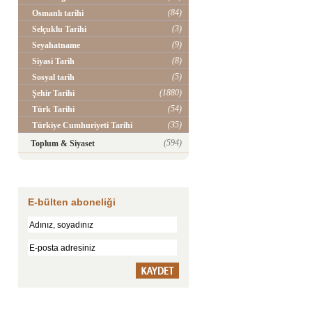
(84)
Osmanlı tarihi
(3)
Selçuklu Tarihi
(9)
Seyahatname
(8)
Siyasi Tarih
(5)
Sosyal tarih
(1880)
Şehir Tarihi
(54)
Türk Tarihi
(35)
Türkiye Cumhuriyeti Tarihi
(594)
Toplum & Siyaset
E-bülten aboneliği