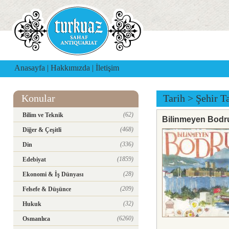
Anasayfa
|
Hakkımızda
|
İletişim
Konular
Tarih
>
Şehir Ta
(62)
Bilim ve Teknik
Bilinmeyen Bod
(468)
Diğer & Çeşitli
(336)
Din
(1859)
Edebiyat
(28)
Ekonomi & İş Dünyası
(209)
Felsefe & Düşünce
(32)
Hukuk
(6260)
Osmanlıca