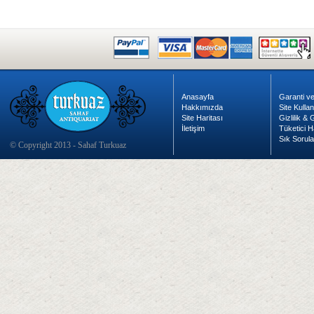
Anasayfa
Garanti ve
Hakkımızda
Site Kulla
Site Haritası
Gizlilik &
İletişim
Tüketici H
Sık Sorula
© Copyright 2013 - Sahaf Turkuaz