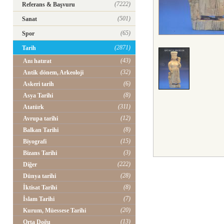
(7222)
Referans & Başvuru
(501)
Sanat
(65)
Spor
(2871)
Tarih
(43)
Anı hatırat
(32)
Antik dönem, Arkeoloji
(6)
Askeri tarih
(8)
Asya Tarihi
(311)
Atatürk
(12)
Avrupa tarihi
(8)
Balkan Tarihi
(15)
Biyografi
(3)
Bizans Tarihi
(222)
Diğer
(28)
Dünya tarihi
(8)
İktisat Tarihi
(7)
İslam Tarihi
(20)
Kurum, Müessese Tarihi
(13)
Orta Doğu