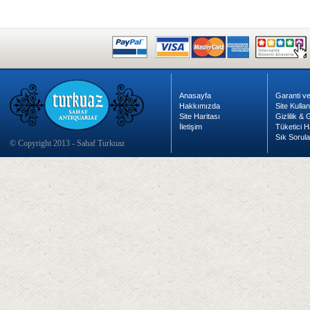
Anasayfa
Garanti ve
Hakkımızda
Site Kulla
Site Haritası
Gizlilik &
İletişim
Tüketici H
Sık Sorula
© Copyright 2013 - Sahaf Turkuaz