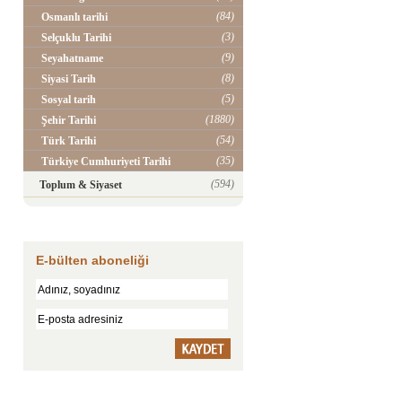
(84)
Osmanlı tarihi
(3)
Selçuklu Tarihi
(9)
Seyahatname
(8)
Siyasi Tarih
(5)
Sosyal tarih
(1880)
Şehir Tarihi
(54)
Türk Tarihi
(35)
Türkiye Cumhuriyeti Tarihi
(594)
Toplum & Siyaset
E-bülten aboneliği