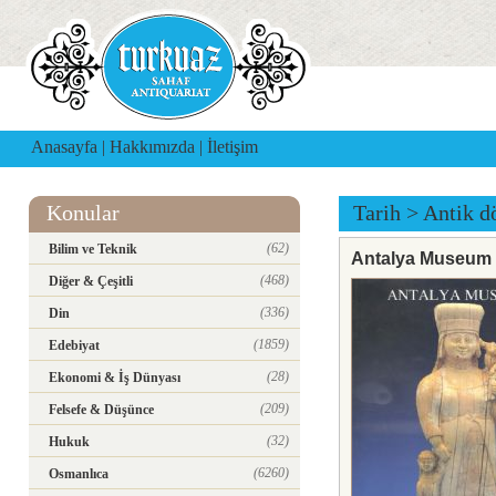
Anasayfa
|
Hakkımızda
|
İletişim
Konular
Tarih
>
Antik d
(62)
Bilim ve Teknik
Antalya Museum
(468)
Diğer & Çeşitli
(336)
Din
(1859)
Edebiyat
(28)
Ekonomi & İş Dünyası
(209)
Felsefe & Düşünce
(32)
Hukuk
(6260)
Osmanlıca