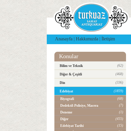
Anasayfa
|
Hakkımızda
|
İletişim
Konular
(62)
Bilim ve Teknik
(468)
Diğer & Çeşitli
(336)
Din
(1859)
Edebiyat
(68)
Biyografi
(7)
Dedektif-Polisiye, Macera
(1)
Deneme
(455)
Diğer
(15)
Edebiyat Tarihi