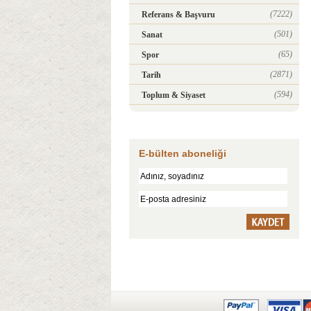
(7222)
Referans & Başvuru
(501)
Sanat
(65)
Spor
(2871)
Tarih
(594)
Toplum & Siyaset
E-bülten aboneliği