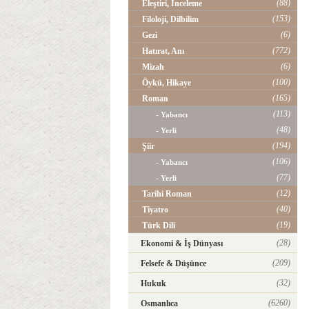
(88)
Eleştiri, İnceleme
(153)
Filoloji, Dilbilim
(6)
Gezi
(772)
Hatırat, Anı
(6)
Mizah
(100)
Öykü, Hikaye
(165)
Roman
(113)
- Yabancı
(48)
- Yerli
(194)
Şiir
(106)
- Yabancı
(77)
- Yerli
(12)
Tarihi Roman
(40)
Tiyatro
(19)
Türk Dili
(28)
Ekonomi & İş Dünyası
(209)
Felsefe & Düşünce
(32)
Hukuk
(6260)
Osmanlıca