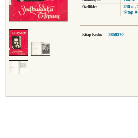
240 s.,
Özellikler
Kitap A
Kitap Kodu:
3859370