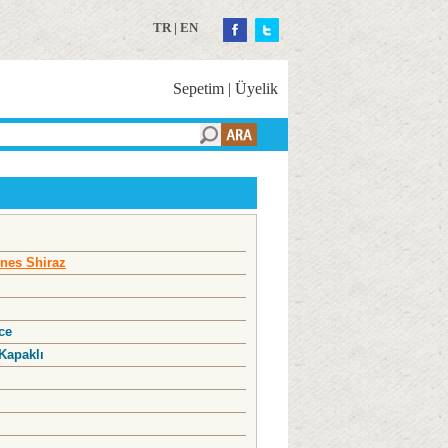
TR
|
EN
Sepetim
|
Üyelik
nes Shiraz
ce
Kapaklı