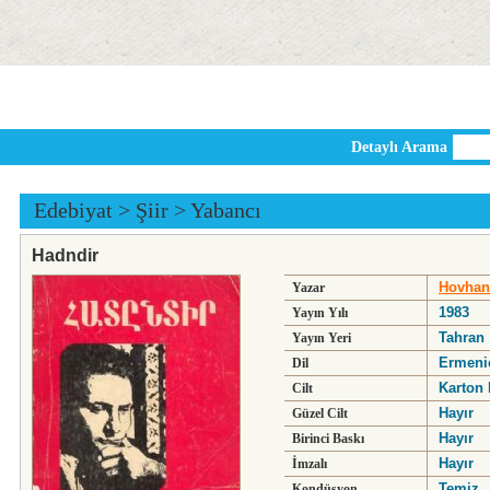
Detaylı Arama
Edebiyat
>
Şiir
>
Yabancı
Hadndir
Hovhan
Yazar
1983
Yayın Yılı
Tahran
Yayın Yeri
Ermeni
Dil
Karton 
Cilt
Hayır
Güzel Cilt
Hayır
Birinci Baskı
Hayır
İmzalı
Temiz
Kondüsyon