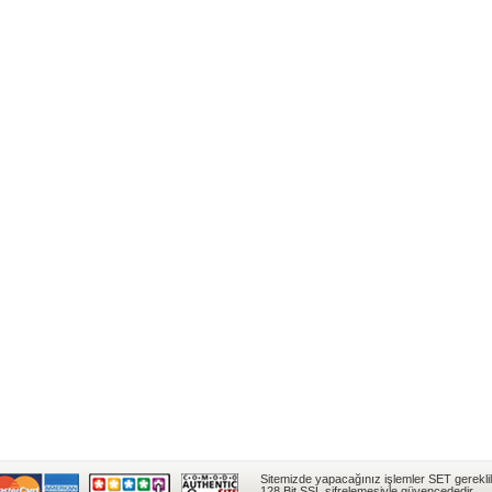
Sitemizde yapacağınız işlemler SET gereklil
128 Bit SSL şifrelemesiyle güvencededir.