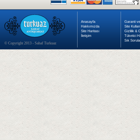
Anasayfa
Garanti ve
Hakkımızda
Site Kulla
Site Haritası
Gizlilik &
İletişim
Tüketici H
Sık Sorula
© Copyright 2013 - Sahaf Turkuaz