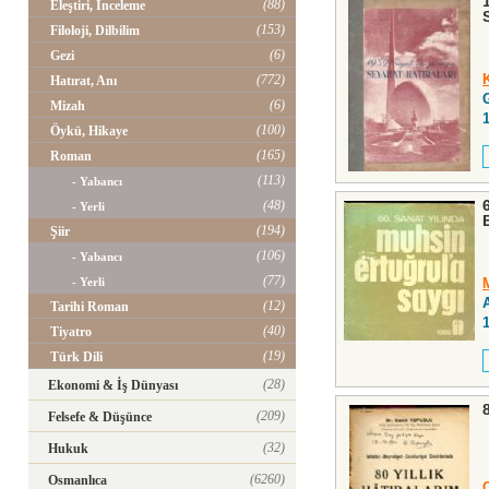
(88)
Eleştiri, İnceleme
(153)
Filoloji, Dilbilim
(6)
Gezi
(772)
Hatırat, Anı
(6)
Mizah
(100)
Öykü, Hikaye
(165)
Roman
(113)
- Yabancı
(48)
- Yerli
(194)
Şiir
(106)
- Yabancı
(77)
- Yerli
(12)
Tarihi Roman
(40)
Tiyatro
(19)
Türk Dili
(28)
Ekonomi & İş Dünyası
(209)
Felsefe & Düşünce
(32)
Hukuk
(6260)
Osmanlıca