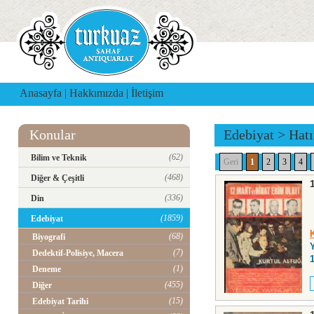
Anasayfa
|
Hakkımızda
|
İletişim
Konular
Edebiyat
>
Hatı
(62)
Bilim ve Teknik
Geri
1
2
3
4
(468)
Diğer & Çeşitli
(336)
Din
(1859)
Edebiyat
(68)
Biyografi
(7)
Dedektif-Polisiye, Macera
(1)
Deneme
(455)
Diğer
(15)
Edebiyat Tarihi