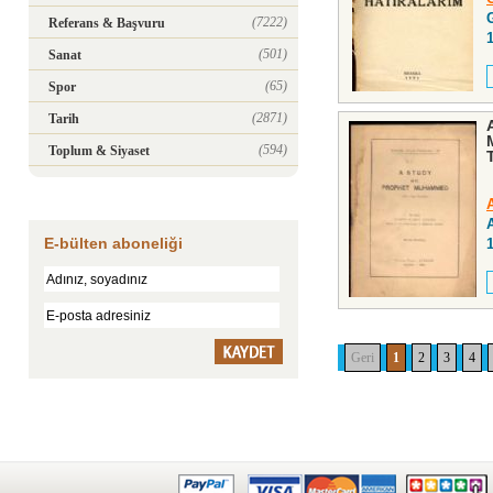
(7222)
Referans & Başvuru
(501)
Sanat
(65)
Spor
(2871)
Tarih
(594)
Toplum & Siyaset
E-bülten aboneliği
Geri
1
2
3
4