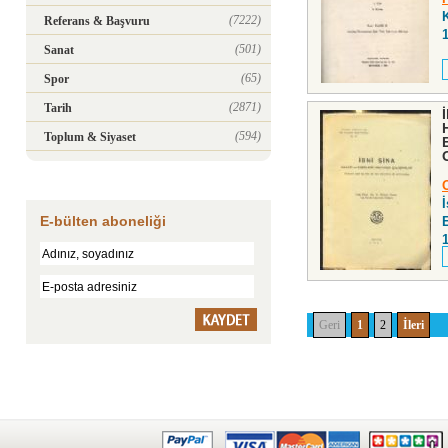
(7222)
Referans & Başvuru
(501)
Sanat
(65)
Spor
(2871)
Tarih
(594)
Toplum & Siyaset
İ
E-bülten aboneliği
Geri
1
2
İleri