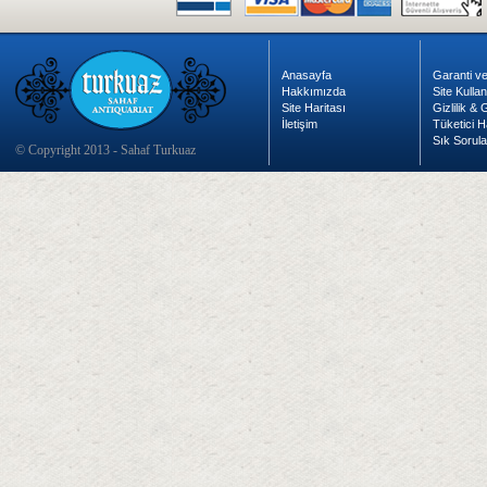
Anasayfa
Garanti ve
Hakkımızda
Site Kulla
Site Haritası
Gizlilik &
İletişim
Tüketici H
Sık Sorula
© Copyright 2013 - Sahaf Turkuaz