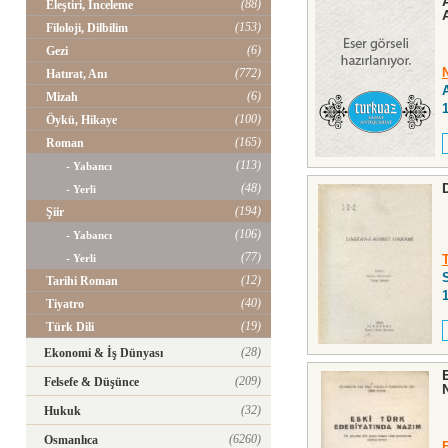
(88)
Eleştiri, İnceleme
(153)
Filoloji, Dilbilim
(6)
Gezi
(772)
Hatırat, Anı
(6)
Mizah
(100)
Öykü, Hikaye
(165)
Roman
(113)
- Yabancı
(48)
- Yerli
(194)
Şiir
(106)
- Yabancı
(77)
- Yerli
(12)
Tarihi Roman
(40)
Tiyatro
(19)
Türk Dili
(28)
Ekonomi & İş Dünyası
(209)
Felsefe & Düşünce
(32)
Hukuk
(6260)
Osmanlıca
F