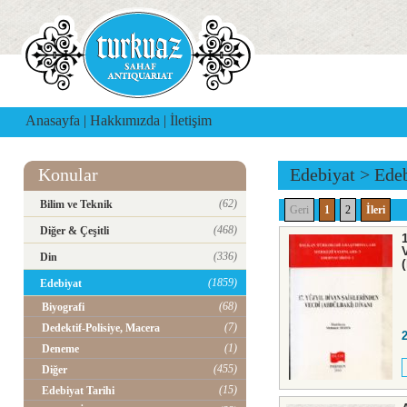
Anasayfa
|
Hakkımızda
|
İletişim
Konular
Edebiyat
>
Edeb
(62)
Bilim ve Teknik
Geri
1
2
İleri
(468)
Diğer & Çeşitli
(336)
Din
(1859)
Edebiyat
(68)
Biyografi
(7)
Dedektif-Polisiye, Macera
(1)
Deneme
(455)
Diğer
(15)
Edebiyat Tarihi