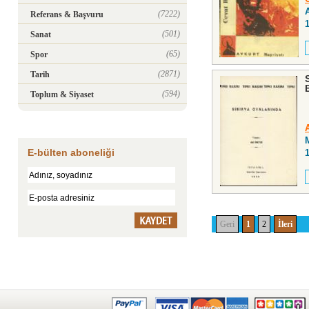
(7222)
Referans & Başvuru
(501)
Sanat
(65)
Spor
(2871)
Tarih
(594)
Toplum & Siyaset
E-bülten aboneliği
Geri
1
2
İleri