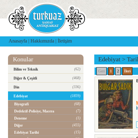
Anasayfa
|
Hakkımızda
|
İletişim
Konular
Edebiyat
>
Tar
(62)
Bilim ve Teknik
Geri
1
2
İleri
(468)
Diğer & Çeşitli
(336)
Din
(1859)
Edebiyat
(68)
Biyografi
İ
(7)
Dedektif-Polisiye, Macera
(1)
Deneme
(455)
Diğer
(15)
Edebiyat Tarihi