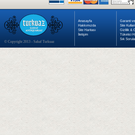
Anasayfa
Garanti ve
Hakkımızda
Site Kulla
Site Haritası
Gizlilik &
İletişim
Tüketici H
Sık Sorula
© Copyright 2013 - Sahaf Turkuaz