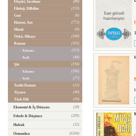
(88)
Eleştiri, İnceleme
(153)
Filoloji, Dilbilim
(6)
Gezi
(772)
Hatırat, Anı
(6)
Mizah
(100)
Öykü, Hikaye
(165)
Roman
(113)
- Yabancı
(48)
- Yerli
(194)
Şiir
(106)
- Yabancı
(77)
- Yerli
(12)
Tarihi Roman
t
(40)
Tiyatro
(19)
Türk Dili
(28)
Ekonomi & İş Dünyası
(209)
Felsefe & Düşünce
(32)
Hukuk
(6260)
Osmanlıca
C