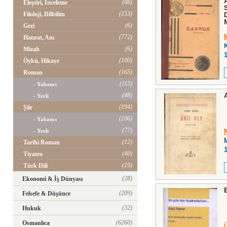
(88)
Eleştiri, İnceleme
(153)
Filoloji, Dilbilim
(6)
Gezi
(772)
Hatırat, Anı
(6)
Mizah
(100)
Öykü, Hikaye
(165)
Roman
(113)
- Yabancı
(48)
- Yerli
(194)
Şiir
(106)
- Yabancı
(77)
- Yerli
(12)
Tarihi Roman
(40)
Tiyatro
(19)
Türk Dili
(28)
Ekonomi & İş Dünyası
(209)
Felsefe & Düşünce
(32)
Hukuk
(6260)
Osmanlıca