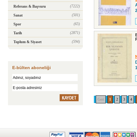
(7222)
Referans & Başvuru
(501)
Sanat
(65)
Spor
(2871)
Tarih
(594)
Toplum & Siyaset
E-bülten aboneliği
Geri
1
2
3
4