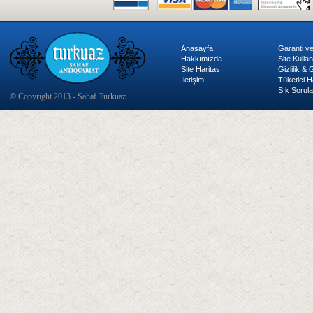
Anasayfa
Garanti ve
Hakkımızda
Site Kulla
Site Haritası
Gizlilik &
İletişim
Tüketici H
Sık Sorula
© Copyright 2013 - Sahaf Turkuaz