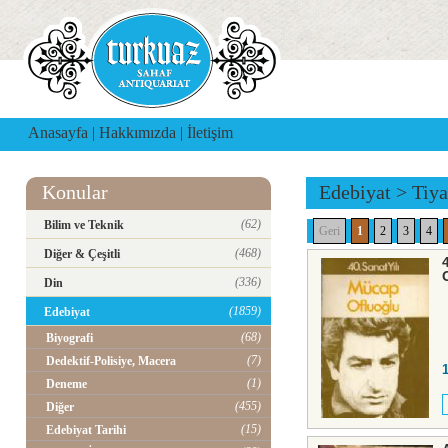
Anasayfa
|
Hakkımızda
|
İletişim
Konular
Edebiyat
>
Tiya
(62)
Bilim ve Teknik
Geri
1
2
3
4
(468)
Diğer & Çeşitli
(336)
Din
(1859)
Edebiyat
(68)
Biyografi
(7)
Dedektif-Polisiye, Macera
(1)
Deneme
(455)
Diğer
(15)
Edebiyat Tarihi