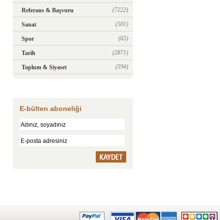
(7222)
Referans & Başvuru
(501)
Sanat
(65)
Spor
(2871)
Tarih
(594)
Toplum & Siyaset
E-bülten aboneliği