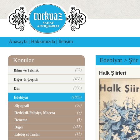
Anasayfa
|
Hakkımızda
|
İletişim
Konular
Edebiyat
>
Şiir
(62)
Bilim ve Teknik
Halk Şiirleri
(468)
Diğer & Çeşitli
(336)
Din
(1859)
Edebiyat
(68)
Biyografi
(7)
Dedektif-Polisiye, Macera
(1)
Deneme
(455)
Diğer
(15)
Edebiyat Tarihi