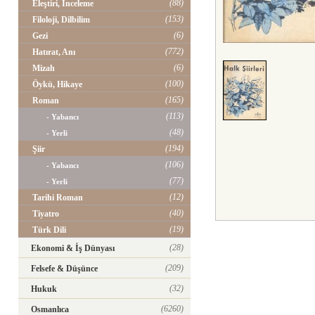
(88)
Eleştiri, İnceleme
(153)
Filoloji, Dilbilim
(6)
Gezi
(772)
Hatırat, Anı
(6)
Mizah
(100)
Öykü, Hikaye
(165)
Roman
(113)
- Yabancı
(48)
- Yerli
(194)
Şiir
(106)
- Yabancı
(77)
- Yerli
(12)
Tarihi Roman
(40)
Tiyatro
(19)
Türk Dili
(28)
Ekonomi & İş Dünyası
(209)
Felsefe & Düşünce
(32)
Hukuk
(6260)
Osmanlıca