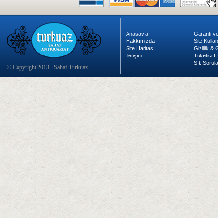
Anasayfa
Garanti ve
Hakkımızda
Site Kulla
Site Haritası
Gizlilik &
İletişim
Tüketici H
Sık Sorula
© Copyright 2013 - Sahaf Turkuaz